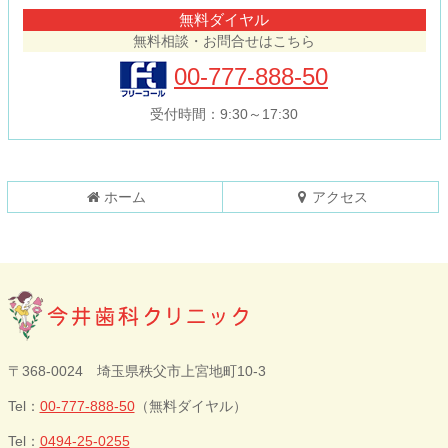
テ
ジ
無料ダイヤル
ン
の
無料相談・お問合せはこちら
ツ
先
本
頭
00-777-888-50
文
へ
の
戻
受付時間：9:30～17:30
先
る
頭
へ
戻
ホーム
アクセス
る
今井歯科クリニ
〒368-0024 埼玉県秩父市上宮地町10-3
ック
Tel：
00-777-888-50
（無料ダイヤル）
Tel：
0494-25-0255