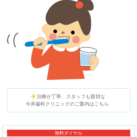
治療が丁寧、スタッフも親切な
今井歯科クリニックのご案内はこちら
コ
ペ
ン
ー
テ
ジ
無料ダイヤル
ン
の