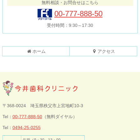
無料相談・お問合せはこちら
ツ
先
本
頭
00-777-888-50
文
へ
の
戻
受付時間：9:30～17:30
先
る
頭
へ
戻
ホーム
アクセス
る
今井歯科クリニ
〒368-0024 埼玉県秩父市上宮地町10-3
ック
Tel：
00-777-888-50
（無料ダイヤル）
Tel：
0494-25-0255
午前／9：30～13：00