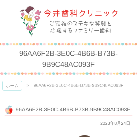
コ
ン
テ
ン
ツ
本
今井歯科クリニック
文
へ
96AA6F2B-3E0C-4B6B-B73B-
ス
キ
9B9C48AC093F
ッ
プ
96AA6F2B-3E0C-4B6B-B73B-9B9C48AC093F
ホーム
96AA6F2B-3E0C-4B6B-B73B-9B9C48AC093F
2023年8月24日