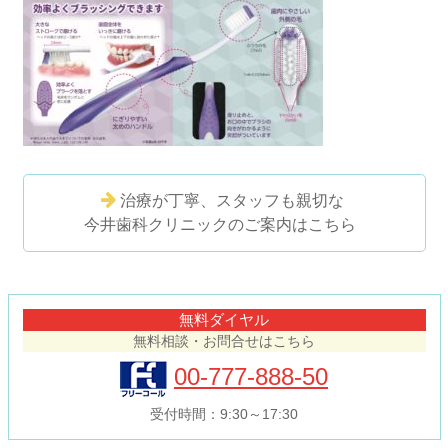
治療が丁寧、スタッフも親切な
今井歯科クリニックのご案内はこちら
コ
ペ
ン
ー
テ
ジ
無料ダイヤル
ン
の
無料相談・お問合せはこちら
ツ
先
本
頭
00-777-888-50
文
へ
の
戻
受付時間：9:30～17:30
先
る