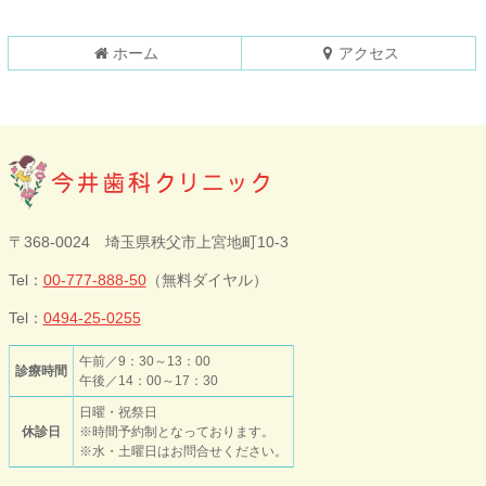
頭
へ
戻
ホーム
アクセス
る
今井歯科クリニ
〒368-0024 埼玉県秩父市上宮地町10-3
ック
Tel：
00-777-888-50
（無料ダイヤル）
Tel：
0494-25-0255
午前／9：30～13：00
診療時間
午後／14：00～17：30
日曜・祝祭日
休診日
※時間予約制となっております。
※水・土曜日はお問合せください。