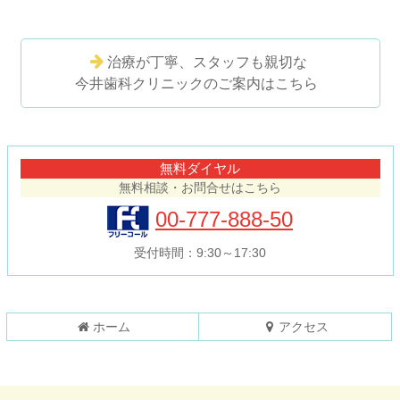
治療が丁寧、スタッフも親切な
今井歯科クリニックのご案内はこちら
コ
ペ
ン
ー
テ
ジ
無料ダイヤル
ン
の
無料相談・お問合せはこちら
ツ
先
本
頭
00-777-888-50
文
へ
の
戻
受付時間：9:30～17:30
先
る
頭
へ
戻
ホーム
アクセス
る