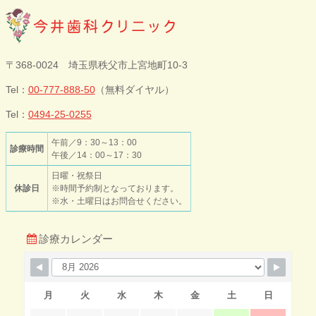
今井歯科クリニ
〒368-0024 埼玉県秩父市上宮地町10-3
ック
Tel：
00-777-888-50
（無料ダイヤル）
Tel：
0494-25-0255
午前／9：30～13：00
診療時間
午後／14：00～17：30
日曜・祝祭日
休診日
※時間予約制となっております。
※水・土曜日はお問合せください。
診療カレンダー
月
火
水
木
金
土
日