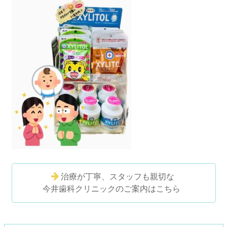
治療が丁寧、スタッフも親切な
今井歯科クリニックのご案内はこちら
コ
ペ
ン
ー