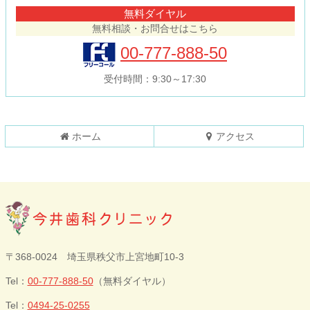
テ
ジ
無料ダイヤル
ン
の
無料相談・お問合せはこちら
ツ
先
本
頭
00-777-888-50
文
へ
の
戻
受付時間：9:30～17:30
先
る
頭
へ
戻
ホーム
アクセス
る
今井歯科クリニ
〒368-0024 埼玉県秩父市上宮地町10-3
ック
Tel：
00-777-888-50
（無料ダイヤル）
Tel：
0494-25-0255