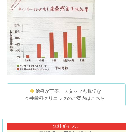
治療が丁寧、スタッフも親切な
今井歯科クリニックのご案内はこちら
コ
ペ
ン
ー
テ
ジ
無料ダイヤル
ン
の