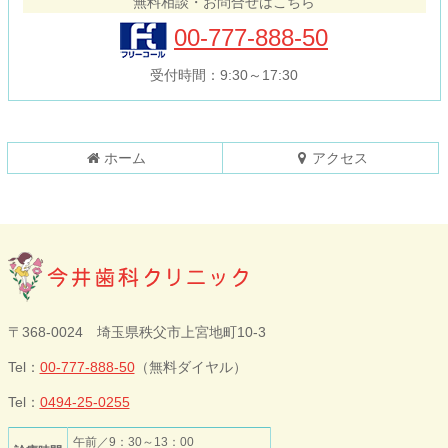
無料相談・お問合せはこちら
ツ
先
本
頭
00-777-888-50
文
へ
の
戻
受付時間：9:30～17:30
先
る
頭
へ
戻
ホーム
アクセス
る
今井歯科クリニ
〒368-0024 埼玉県秩父市上宮地町10-3
ック
Tel：
00-777-888-50
（無料ダイヤル）
Tel：
0494-25-0255
午前／9：30～13：00