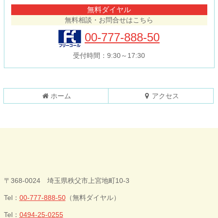
テ
ジ
無料ダイヤル
ン
の
無料相談・お問合せはこちら
ツ
先
本
頭
00-777-888-50
文
へ
の
戻
受付時間：9:30～17:30
先
る
頭
へ
戻
ホーム
アクセス
る
今井歯科クリニ
〒368-0024 埼玉県秩父市上宮地町10-3
ック
Tel：
00-777-888-50
（無料ダイヤル）
Tel：
0494-25-0255