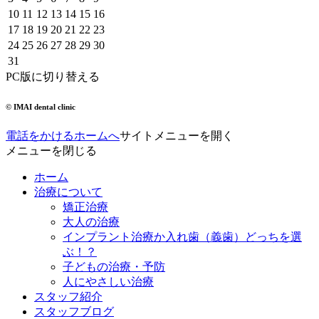
10
11
12
13
14
15
16
17
18
19
20
21
22
23
24
25
26
27
28
29
30
31
PC版に切り替える
© IMAI dental clinic
電話をかける
ホームへ
サイトメニューを開く
メニューを閉じる
ホーム
治療について
矯正治療
大人の治療
インプラント治療か入れ歯（義歯）どっちを選
ぶ！？
子どもの治療・予防
人にやさしい治療
スタッフ紹介
スタッフブログ