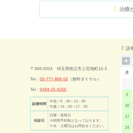
治療
コ
ペ
ン
ー
テ
ジ
ン
の
ツ
先
診
本
頭
文
へ
今井歯科クリ
の
戻
〒368-0024 埼玉県秩父市上宮地町10-3
先
る
月
頭
Tel：
00-777-888-50
（無料ダイヤル）
ニック
へ
戻
Tel：
0494-25-0255
3
る
午前／9：30～13：00
診療時間
10
午後／14：00～17：30
日曜・祝祭日
17
休診日
※時間予約制となっております。
※水・土曜日はお問合せください。
24