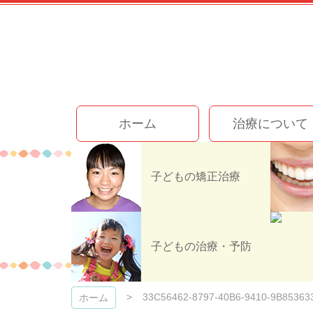
コ
ン
テ
ン
ツ
本
文
今井歯科クリニック
へ
ホーム
治療について
ス
キ
ッ
プ
子どもの矯正治療
33C56462-
子どもの治療・予防
33C56462-8797-40B6-9410-9B85363
ホーム