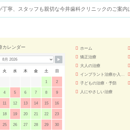
が丁寧、スタッフも親切な
今井歯科クリニックのご案内
療カレンダー
ホーム
矯正治療
大人の治療
火
水
木
金
土
日
インプラント治療か入れ歯（義歯）どっちを選ぶ！？
1
2
子どもの治療・予防
人にやさしい治療
4
5
6
7
8
9
11
12
13
14
15
16
18
19
20
21
22
23
25
26
27
28
29
30