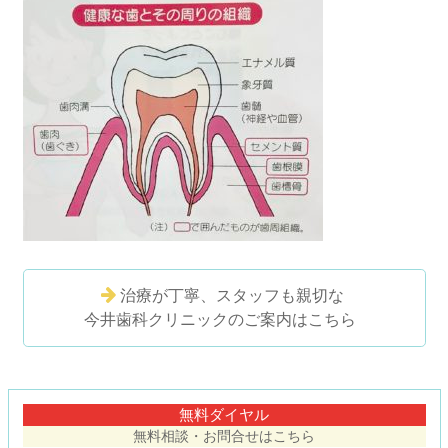
治療が丁寧、スタッフも親切な
今井歯科クリニックのご案内はこちら
コ
ペ
ン
ー
テ
ジ
無料ダイヤル
ン
の
無料相談・お問合せはこちら
ツ
先