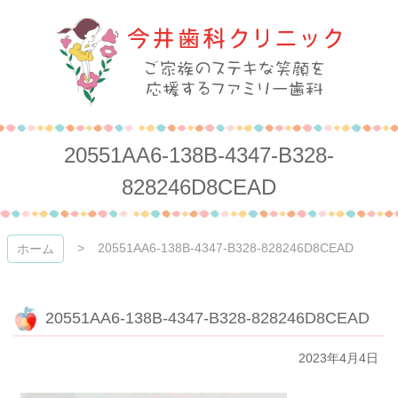
コ
ン
テ
ン
ツ
本
今井歯科クリニック
文
へ
20551AA6-138B-4347-B328-
ス
キ
828246D8CEAD
ッ
プ
20551AA6-138B-4347-B328-828246D8CEAD
ホーム
20551AA6-138B-4347-B328-828246D8CEAD
2023年4月4日