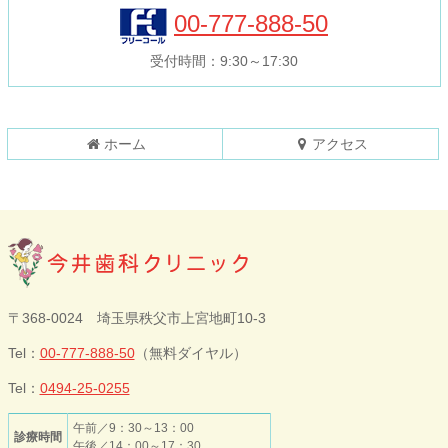
本
頭
00-777-888-50
文
へ
の
戻
受付時間：9:30～17:30
先
る
頭
へ
戻
ホーム
アクセス
る
今井歯科クリニ
〒368-0024 埼玉県秩父市上宮地町10-3
ック
Tel：
00-777-888-50
（無料ダイヤル）
Tel：
0494-25-0255
午前／9：30～13：00
診療時間
午後／14：00～17：30