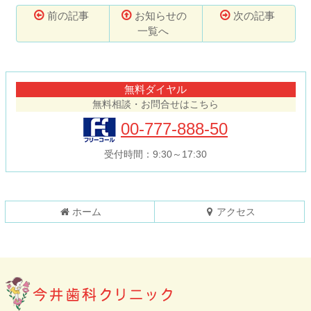
前の記事
お知らせの
次の記事
一覧へ
コ
ペ
ン
ー
テ
ジ
無料ダイヤル
ン
の
無料相談・お問合せはこちら
ツ
先
本
頭
00-777-888-50
文
へ
の
戻
受付時間：9:30～17:30
先
る
頭
へ
戻
ホーム
アクセス
る