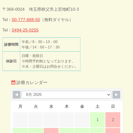
今井歯科クリニ
〒368-0024 埼玉県秩父市上宮地町10-3
ック
Tel：
00-777-888-50
（無料ダイヤル）
Tel：
0494-25-0255
午前／9：30～13：00
診療時間
午後／14：00～17：30
日曜・祝祭日
休診日
※時間予約制となっております。
※水・土曜日はお問合せください。
診療カレンダー
月
火
水
木
金
土
日
1
2