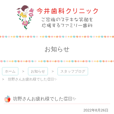
コ
ン
テ
ン
ツ
本
今井歯科クリニック
文
へ
ス
お知らせ
キ
ッ
プ
ホーム
お知らせ
スタッフブログ
坊野さんお疲れ様でした👏🏻✨
坊野さんお疲れ様でした👏🏻✨
2022年8月26日