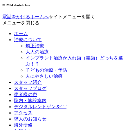
© IMAI dental clinic
電話をかける
ホームへ
サイトメニューを開く
メニューを閉じる
ホーム
治療について
矯正治療
大人の治療
インプラント治療か入れ歯（義歯）どっちを選
ぶ！？
子どもの治療・予防
人にやさしい治療
スタッフ紹介
スタッフブログ
患者様の声
院内・施設案内
デジタルレントゲン＆CT
アクセス
求人のお知らせ
海外研修