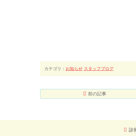
カテゴリ：
お知らせ
スタッフブログ
前の記事
コ
ペ
ン
ー
テ
ジ
ン
の
ツ
先
診
本
頭