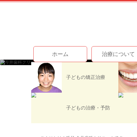
コ
ン
テ
ン
ツ
本
文
今井歯科クリニック
へ
ホーム
治療について
ス
キ
ッ
ホーム
お知らせ
スタッフブログ
プ
子どもの矯正治療
安心して治療を受けてい
子どもの治療・予防