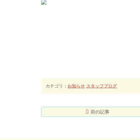
カテゴリ：
お知らせ
スタッフブログ
前の記事
コ
ペ
ン
ー
テ
ジ
ン
の