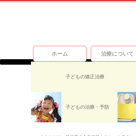
コ
ン
テ
ン
ツ
本
文
今井歯科クリニック
へ
ホーム
治療について
ス
キ
ッ
ホーム
お知らせ
スタッフブログ
プ
子どもの矯正治療
☆新年のごあいさつとお
子どもの治療・予防