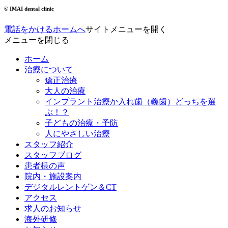
© IMAI dental clinic
電話をかける
ホームへ
サイトメニューを開く
メニューを閉じる
ホーム
治療について
矯正治療
大人の治療
インプラント治療か入れ歯（義歯）どっちを選
ぶ！？
子どもの治療・予防
人にやさしい治療
スタッフ紹介
スタッフブログ
患者様の声
院内・施設案内
デジタルレントゲン＆CT
アクセス
求人のお知らせ
海外研修