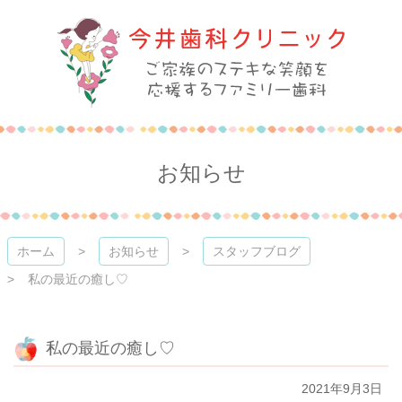
コ
ン
テ
ン
ツ
本
今井歯科クリニック
文
へ
ス
お知らせ
キ
ッ
プ
ホーム
お知らせ
スタッフブログ
私の最近の癒し♡
私の最近の癒し♡
2021年9月3日