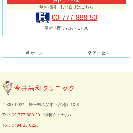
無料ダイヤル
ン
の
無料相談・お問合せはこちら
ツ
先
本
頭
00-777-888-50
文
へ
の
戻
受付時間：9:30～17:30
先
る
頭
へ
戻
ホーム
アクセス
る
今井歯科クリニ
〒368-0024 埼玉県秩父市上宮地町10-3
ック
Tel：
00-777-888-50
（無料ダイヤル）
Tel：
0494-25-0255