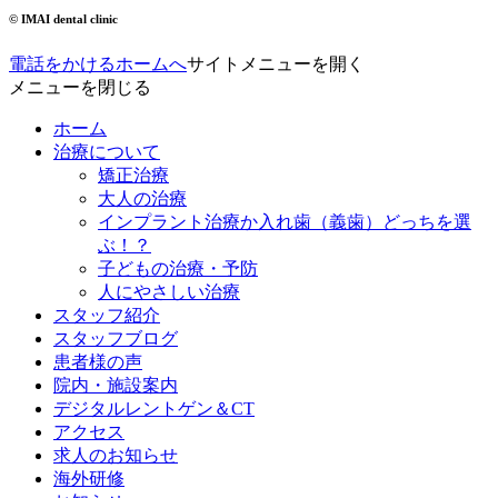
© IMAI dental clinic
電話をかける
ホームへ
サイトメニューを開く
メニューを閉じる
ホーム
治療について
矯正治療
大人の治療
インプラント治療か入れ歯（義歯）どっちを選
ぶ！？
子どもの治療・予防
人にやさしい治療
スタッフ紹介
スタッフブログ
患者様の声
院内・施設案内
デジタルレントゲン＆CT
アクセス
求人のお知らせ
海外研修