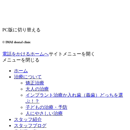
PC版に切り替える
© IMAI dental clinic
電話をかける
ホームへ
サイトメニューを開く
メニューを閉じる
ホーム
治療について
矯正治療
大人の治療
インプラント治療か入れ歯（義歯）どっちを選
ぶ！？
子どもの治療・予防
人にやさしい治療
スタッフ紹介
スタッフブログ