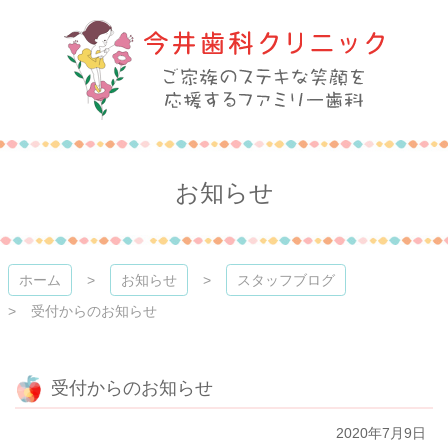
コ
ン
テ
ン
ツ
本
今井歯科クリニック
文
へ
ス
お知らせ
キ
ッ
プ
ホーム
お知らせ
スタッフブログ
受付からのお知らせ
受付からのお知らせ
2020年7月9日