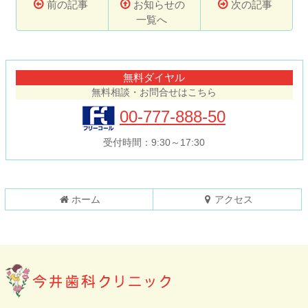
前の記事
お知らせの
次の記事
一覧へ
コ
ペ
ン
ー
テ
ジ
無料ダイヤル
ン
の
無料相談・お問合せはこちら
ツ
先
本
頭
00-777-888-50
文
へ
の
戻
受付時間：9:30～17:30
先
る
頭
へ
戻
ホーム
アクセス
る