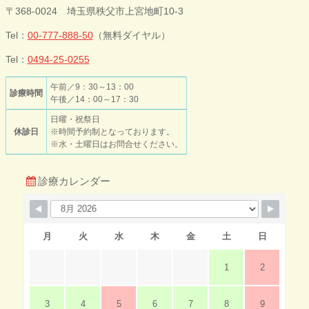
今井歯科クリニ
〒368-0024 埼玉県秩父市上宮地町10-3
ック
Tel：
00-777-888-50
（無料ダイヤル）
Tel：
0494-25-0255
午前／9：30～13：00
診療時間
午後／14：00～17：30
日曜・祝祭日
休診日
※時間予約制となっております。
※水・土曜日はお問合せください。
診療カレンダー
月
火
水
木
金
土
日
1
2
3
4
5
6
7
8
9