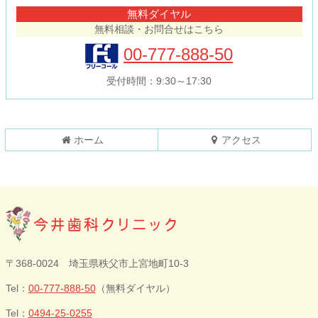
テ
ジ
無料ダイヤル
ン
の
無料相談・お問合せはこちら
ツ
先
本
頭
00-777-888-50
文
へ
の
戻
受付時間：9:30～17:30
先
る
頭
へ
戻
ホーム
アクセス
る
今井歯科クリニ
〒368-0024 埼玉県秩父市上宮地町10-3
ック
Tel：
00-777-888-50
（無料ダイヤル）
Tel：
0494-25-0255