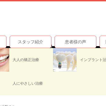
スタッフ紹介
患者様の声
お知らせ
初診の流れについて(初めて来院される方へ)☆後編✩
大人の矯正治療
て来院される方へ)☆後編✩
人にやさしい治療