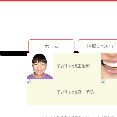
コ
ン
テ
ン
ツ
本
文
今井歯科クリニック
へ
ホーム
治療について
ス
キ
ッ
ホーム
お知らせ
スタッフブログ
プ
子どもの矯正治療
初診の流れについて(初め
子どもの治療・予防