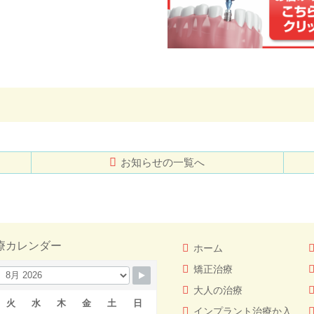
お知らせの一覧へ
療カレンダー
ホーム
矯正治療
大人の治療
火
水
木
金
土
日
インプラント治療か入れ歯（義歯）どっちを選ぶ！？