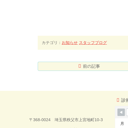
カテゴリ：
お知らせ
スタッフブログ
前の記事
コ
ペ
ン
ー
テ
ジ
ン
の
ツ
先
診
本
頭
文
へ
今井歯科クリ
の
戻
〒368-0024 埼玉県秩父市上宮地町10-3
先
る
月
頭