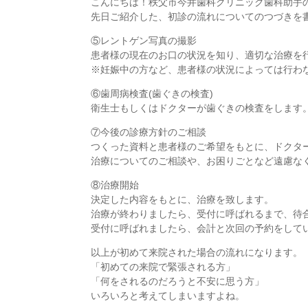
こんにちは！秩父市今井歯科クリニック歯科助手
先日ご紹介した、初診の流れについてのつづきを
⑤レントゲン写真の撮影
患者様の現在のお口の状況を知り、適切な治療を
※妊娠中の方など、患者様の状況によっては行わ
⑥歯周病検査(歯ぐきの検査)
衛生士もしくはドクターが歯ぐきの検査をします
⑦今後の診療方針のご相談
つくった資料と患者様のご希望をもとに、ドクタ
治療についてのご相談や、お困りごとなど遠慮な
⑧治療開始
決定した内容をもとに、治療を致します。
治療が終わりましたら、受付に呼ばれるまで、待
受付に呼ばれましたら、会計と次回の予約をして
以上が初めて来院された場合の流れになります。
「初めての来院で緊張される方」
「何をされるのだろうと不安に思う方」
いろいろと考えてしまいますよね。