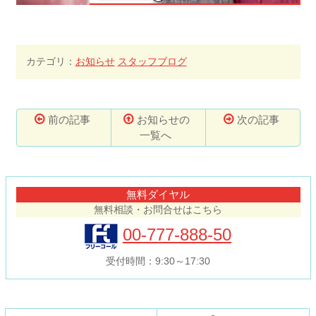
カテゴリ：
お知らせ
スタッフブログ
前の記事
お知らせの
次の記事
一覧へ
コ
ペ
ン
ー
テ
ジ
無料ダイヤル
ン
の
無料相談・お問合せはこちら
ツ
先
本
頭
00-777-888-50
文
へ
の
戻
受付時間：9:30～17:30
先
る
頭
へ
戻