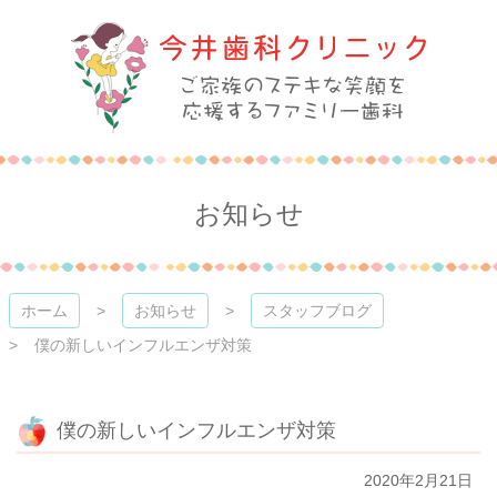
コ
ン
テ
ン
ツ
本
今井歯科クリニック
文
へ
ス
お知らせ
キ
ッ
プ
ホーム
お知らせ
スタッフブログ
僕の新しいインフルエンザ対策
僕の新しいインフルエンザ対策
2020年2月21日