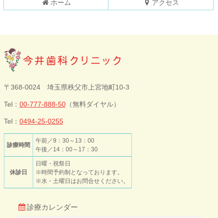
ホーム
アクセス
る
今井歯科クリニ
〒368-0024 埼玉県秩父市上宮地町10-3
ック
Tel：
00-777-888-50
（無料ダイヤル）
Tel：
0494-25-0255
午前／9：30～13：00
診療時間
午後／14：00～17：30
日曜・祝祭日
休診日
※時間予約制となっております。
※水・土曜日はお問合せください。
診療カレンダー