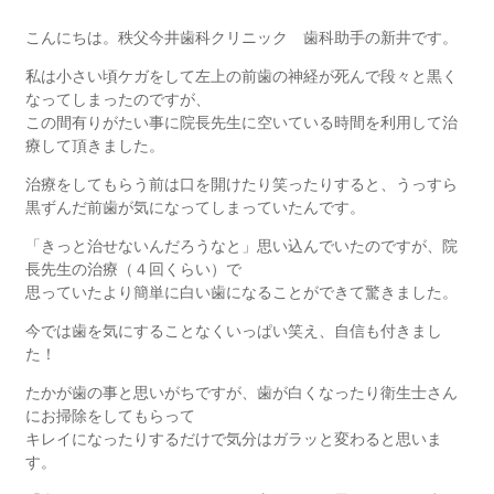
こんにちは。秩父今井歯科クリニック 歯科助手の新井です。
私は小さい頃ケガをして左上の前歯の神経が死んで段々と黒く
なってしまったのですが、
この間有りがたい事に院長先生に空いている時間を利用して治
療して頂きました。
治療をしてもらう前は口を開けたり笑ったりすると、うっすら
黒ずんだ前歯が気になってしまっていたんです。
「きっと治せないんだろうなと」思い込んでいたのですが、院
長先生の治療（４回くらい）で
思っていたより簡単に白い歯になることができて驚きました。
今では歯を気にすることなくいっぱい笑え、自信も付きまし
た！
たかが歯の事と思いがちですが、歯が白くなったり衛生士さん
にお掃除をしてもらって
キレイになったりするだけで気分はガラッと変わると思いま
す。