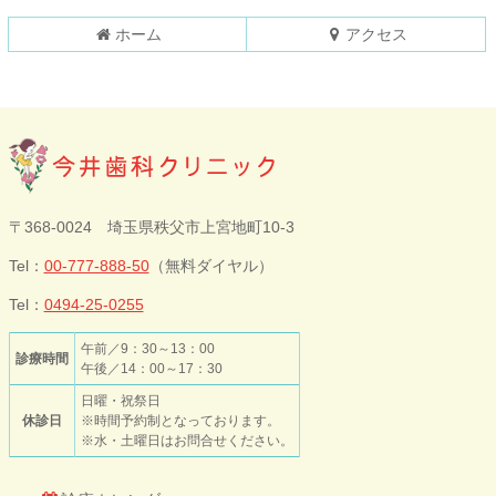
へ
戻
ホーム
アクセス
る
今井歯科クリニ
〒368-0024 埼玉県秩父市上宮地町10-3
ック
Tel：
00-777-888-50
（無料ダイヤル）
Tel：
0494-25-0255
午前／9：30～13：00
診療時間
午後／14：00～17：30
日曜・祝祭日
休診日
※時間予約制となっております。
※水・土曜日はお問合せください。