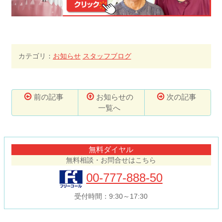
カテゴリ：
お知らせ
スタッフブログ
前の記事
お知らせの
次の記事
一覧へ
コ
ペ
ン
ー
テ
ジ
無料ダイヤル
ン
の
無料相談・お問合せはこちら
ツ
先
本
頭
00-777-888-50
文
へ
の
戻
受付時間：9:30～17:30
先
る
頭