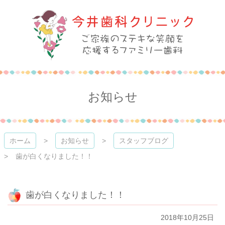
コ
ン
テ
ン
ツ
本
今井歯科クリニック
文
へ
ス
お知らせ
キ
ッ
プ
ホーム
お知らせ
スタッフブログ
歯が白くなりました！！
歯が白くなりました！！
2018年10月25日