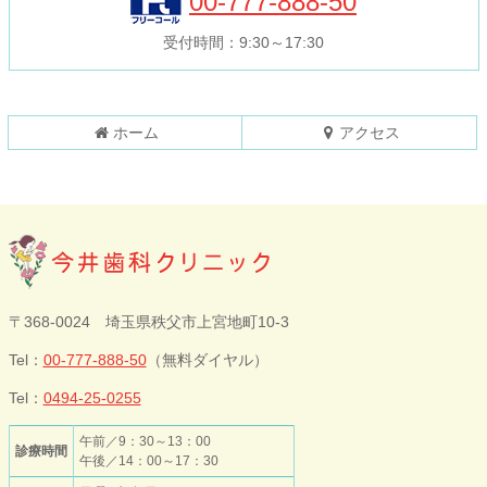
00-777-888-50
文
へ
の
戻
受付時間：9:30～17:30
先
る
頭
へ
戻
ホーム
アクセス
る
今井歯科クリニ
〒368-0024 埼玉県秩父市上宮地町10-3
ック
Tel：
00-777-888-50
（無料ダイヤル）
Tel：
0494-25-0255
午前／9：30～13：00
診療時間
午後／14：00～17：30