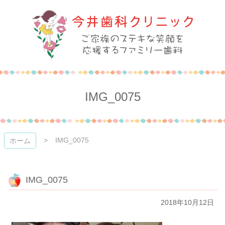
コ
ン
テ
ン
ツ
本
今井歯科クリニック
文
へ
ス
IMG_0075
キ
ッ
プ
IMG_0075
ホーム
IMG_0075
2018年10月12日