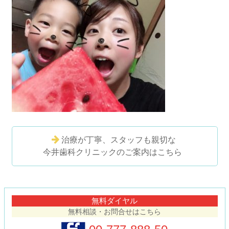
治療が丁寧、スタッフも親切な
今井歯科クリニックのご案内はこちら
コ
ペ
ン
ー
テ
ジ
無料ダイヤル
ン
の
無料相談・お問合せはこちら
ツ
先
本
頭