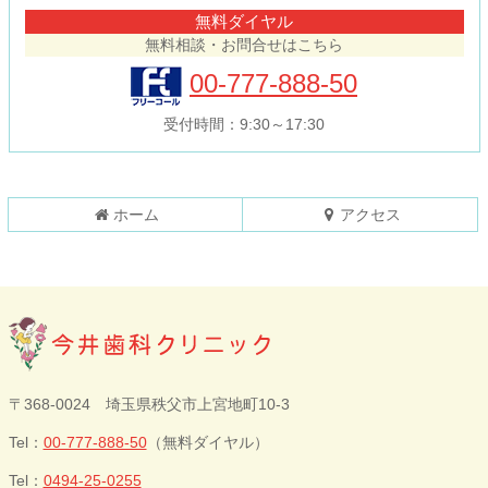
テ
ジ
無料ダイヤル
ン
の
無料相談・お問合せはこちら
ツ
先
本
頭
00-777-888-50
文
へ
の
戻
受付時間：9:30～17:30
先
る
頭
へ
戻
ホーム
アクセス
る
今井歯科クリニ
〒368-0024 埼玉県秩父市上宮地町10-3
ック
Tel：
00-777-888-50
（無料ダイヤル）
Tel：
0494-25-0255