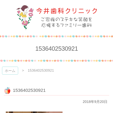
コ
ン
テ
ン
ツ
本
今井歯科クリニック
文
へ
ス
1536402530921
キ
ッ
プ
1536402530921
ホーム
1536402530921
2018年9月20日