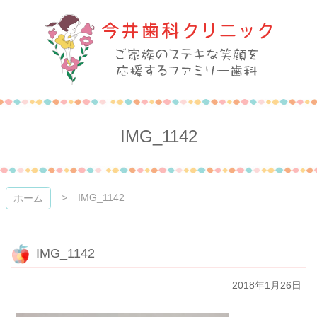
コ
ン
テ
ン
ツ
本
今井歯科クリニック
文
へ
ス
IMG_1142
キ
ッ
プ
IMG_1142
ホーム
IMG_1142
2018年1月26日