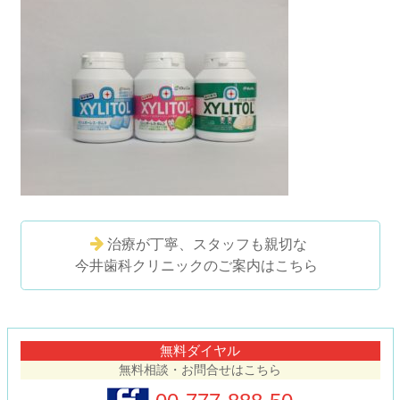
治療が丁寧、スタッフも親切な
今井歯科クリニックのご案内はこちら
コ
ペ
ン
ー
テ
ジ
無料ダイヤル
ン
の
無料相談・お問合せはこちら
ツ
先
本
頭