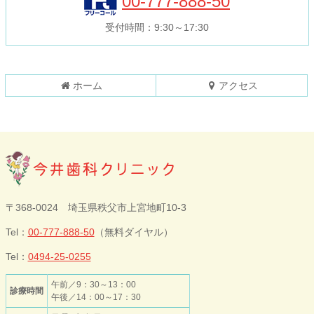
00-777-888-50
文
へ
の
戻
受付時間：9:30～17:30
先
る
頭
へ
戻
ホーム
アクセス
る
今井歯科クリニ
〒368-0024 埼玉県秩父市上宮地町10-3
ック
Tel：
00-777-888-50
（無料ダイヤル）
Tel：
0494-25-0255
午前／9：30～13：00
診療時間
午後／14：00～17：30