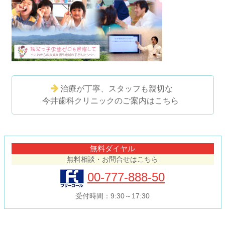
治療が丁寧、スタッフも親切な
今井歯科クリニックのご案内はこちら
コ
ペ
ン
ー
テ
ジ
無料ダイヤル
ン
の
無料相談・お問合せはこちら
ツ
先
本
頭
00-777-888-50
文
へ
の
戻
受付時間：9:30～17:30
先
る
頭
へ