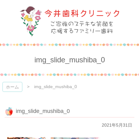
コ
ン
テ
ン
ツ
本
今井歯科クリニック
文
へ
ス
img_slide_mushiba_0
キ
ッ
プ
img_slide_mushiba_0
ホーム
img_slide_mushiba_0
2021年5月31日