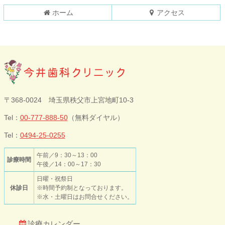
戻
ホーム
アクセス
る
今井歯科クリニ
〒368-0024 埼玉県秩父市上宮地町10-3
ック
Tel：
00-777-888-50
（無料ダイヤル）
Tel：
0494-25-0255
午前／9：30～13：00
診療時間
午後／14：00～17：30
日曜・祝祭日
休診日
※時間予約制となっております。
※水・土曜日はお問合せください。
診療カレンダー