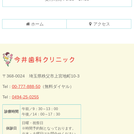
先
る
頭
へ
戻
ホーム
アクセス
る
今井歯科クリニ
〒368-0024 埼玉県秩父市上宮地町10-3
ック
Tel：
00-777-888-50
（無料ダイヤル）
Tel：
0494-25-0255
午前／9：30～13：00
診療時間
午後／14：00～17：30
日曜・祝祭日
休診日
※時間予約制となっております。
※水・土曜日はお問合せください。