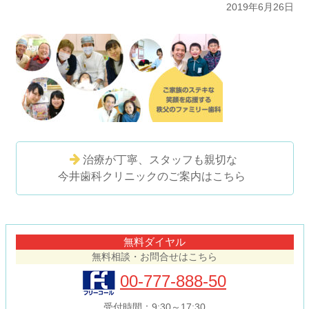
2019年6月26日
治療が丁寧、スタッフも親切な
今井歯科クリニックのご案内はこちら
コ
ペ
ン
ー
テ
ジ
無料ダイヤル
ン
の
無料相談・お問合せはこちら
ツ
先
本
頭
00-777-888-50
文
へ
の
戻
受付時間：9:30～17:30