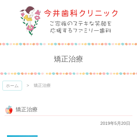
コ
ン
テ
ン
ツ
本
今井歯科クリニック
文
へ
ス
矯正治療
キ
ッ
プ
矯正治療
ホーム
矯正治療
2019年5月20日