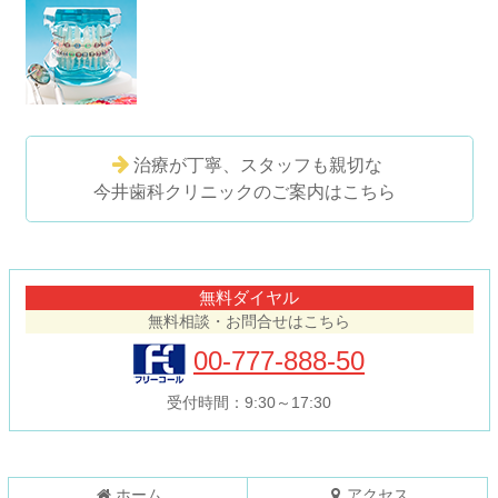
治療が丁寧、スタッフも親切な
今井歯科クリニックのご案内はこちら
コ
ペ
ン
ー
テ
ジ
無料ダイヤル
ン
の
無料相談・お問合せはこちら
ツ
先
本
頭
00-777-888-50
文
へ
の
戻
受付時間：9:30～17:30
先
る
頭
へ
戻
ホーム
アクセス