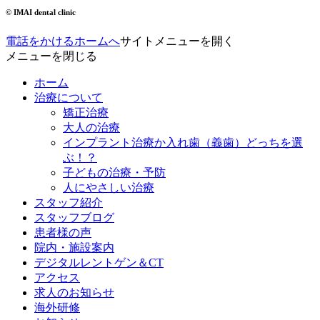
© IMAI dental clinic
電話をかける
ホームへ
サイトメニューを開く
メニューを閉じる
ホーム
治療について
矯正治療
大人の治療
インプラント治療か入れ歯（義歯）どっちを選
ぶ！？
子どもの治療・予防
人にやさしい治療
スタッフ紹介
スタッフブログ
患者様の声
院内・施設案内
デジタルレントゲン＆CT
アクセス
求人のお知らせ
海外研修