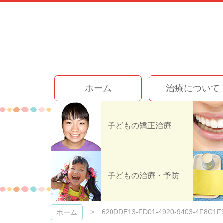
コ
ン
テ
ン
ツ
本
文
今井歯科クリニック
へ
ホーム
治療について
ス
キ
ッ
プ
子どもの矯正治療
620DDE13-
子どもの治療・予防
620DDE13-FD01-4920-9403-4F8C1
ホーム