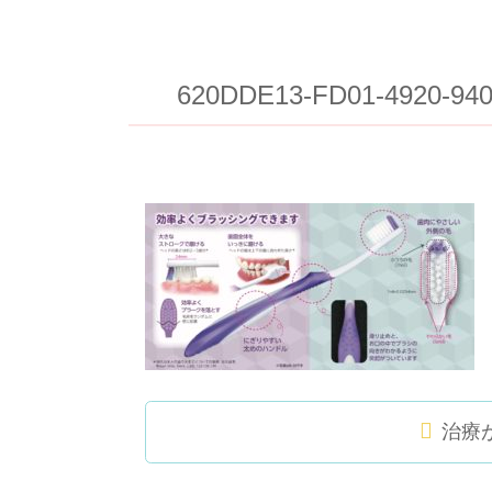
620DDE13-FD01-4920-94
治療
コ
ペ