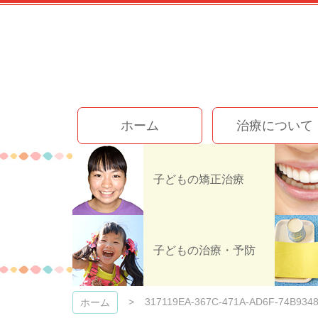
コ
ン
テ
ン
ツ
本
文
今井歯科クリニック
へ
ホーム
治療について
ス
キ
ッ
プ
子どもの矯正治療
317119EA-
子どもの治療・予防
317119EA-367C-471A-AD6F-74B934
ホーム