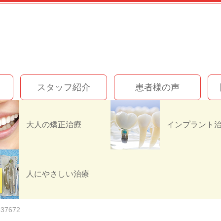
スタッフ紹介
患者様の声
大人の矯正治療
367C-471A-AD6F-74
人にやさしい治療
837672