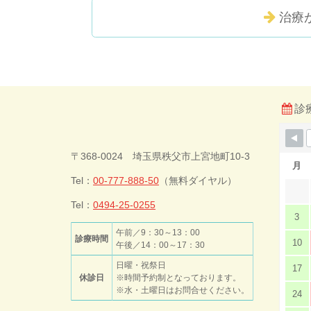
治療
コ
ペ
ン
ー
テ
ジ
ン
の
ツ
先
診
本
頭
文
へ
今井歯科クリ
の
戻
〒368-0024 埼玉県秩父市上宮地町10-3
先
る
月
頭
Tel：
00-777-888-50
（無料ダイヤル）
ニック
へ
戻
Tel：
0494-25-0255
3
る
午前／9：30～13：00
診療時間
10
午後／14：00～17：30
日曜・祝祭日
17
休診日
※時間予約制となっております。
※水・土曜日はお問合せください。
24