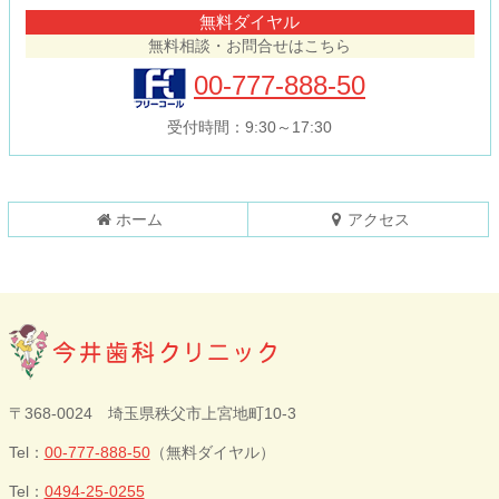
テ
ジ
無料ダイヤル
ン
の
無料相談・お問合せはこちら
ツ
先
本
頭
00-777-888-50
文
へ
の
戻
受付時間：9:30～17:30
先
る
頭
へ
戻
ホーム
アクセス
る
今井歯科クリニ
〒368-0024 埼玉県秩父市上宮地町10-3
ック
Tel：
00-777-888-50
（無料ダイヤル）
Tel：
0494-25-0255